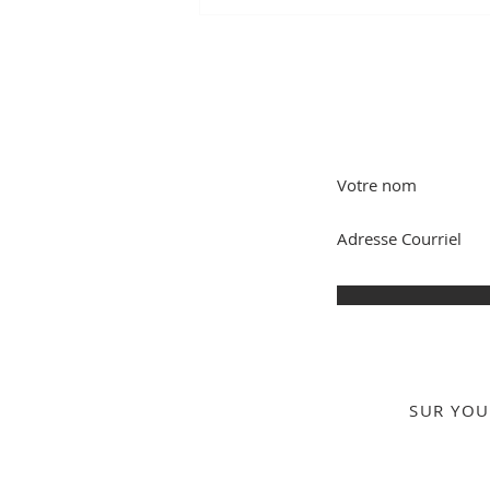
Maillots de bains pour
fortes poitrines: conseils
+ sélection shopping
SUR YO