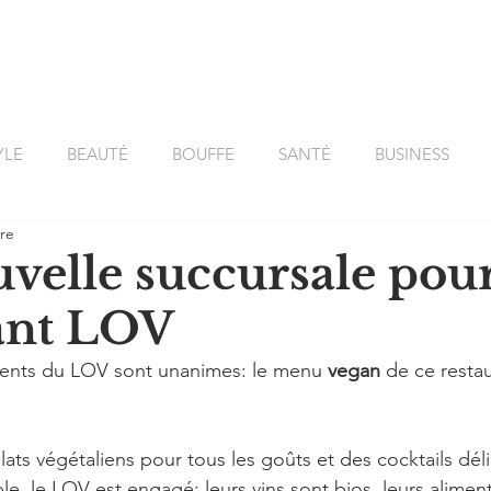
À PROPOS
PORTFOLIO
YLE
BEAUTÉ
BOUFFE
SANTÉ
BUSINESS
ure
T
velle succursale pour
ant LOV
lients du LOV sont unanimes: le menu 
vegan
 de ce restau
plats végétaliens pour tous les goûts et des cocktails déli
e, le LOV est engagé: leurs vins sont bios, leurs alimen