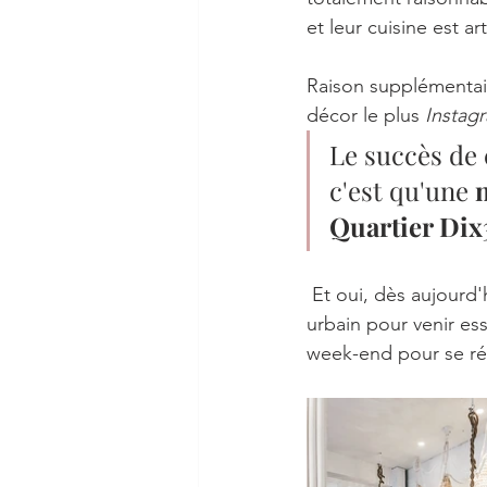
et leur cuisine est art
Raison supplémentair
décor le plus 
Instag
Le succès de 
c'est qu'une 
Quartier Dix
 Et oui, dès aujourd'hui, 12 h, les clients pourront profiter de l'accessibilité de ce centre 
urbain pour venir ess
week-end pour se ré