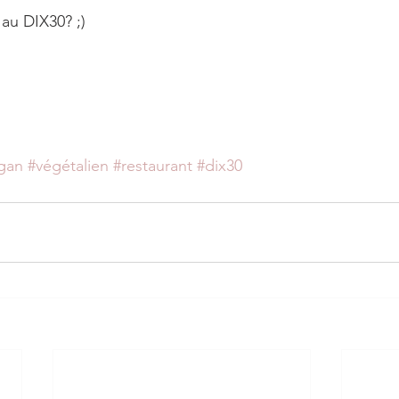
 au DIX30? ;) 
gan
#végétalien
#restaurant
#dix30