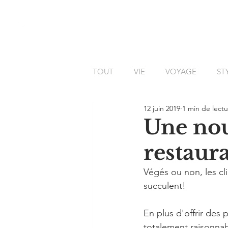
BLOG
TOUT
VIE
VOYAGE
ST
12 juin 2019
1 min de lect
MONDE
À COEUR OUVER
Une nou
restaur
Végés ou non, les c
succulent! 
En plus d'offrir des 
totalement raisonnabl