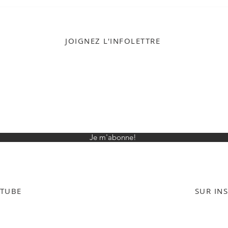
Week-end à Toronto:
Sant
bonnes adresses
Déco
(restaurants, hôtel et
activités)
JOIGNEZ L'INFOLETTRE
Je m'abonne!
UTUBE
SUR IN