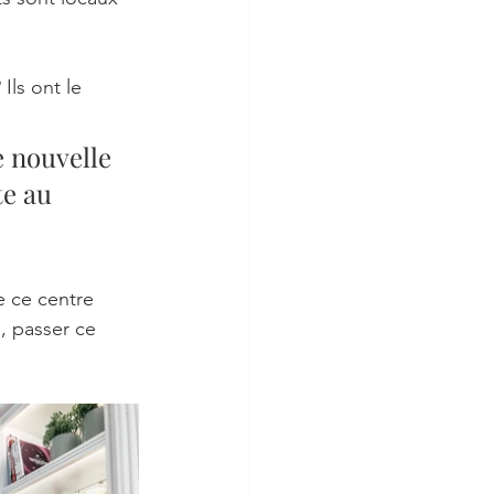
ls ont le 
e nouvelle 
e au 
, passer ce 