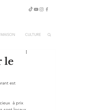
MAISON
CULTURE
 le
rant est 
cieux  à prix 
ts sont locaux 