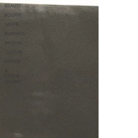
BEAUTÉ
BOUFFE
SANTÉ
BUSINESS
MAISON
CULTURE
MONDE
À
COEUR
OUVERT