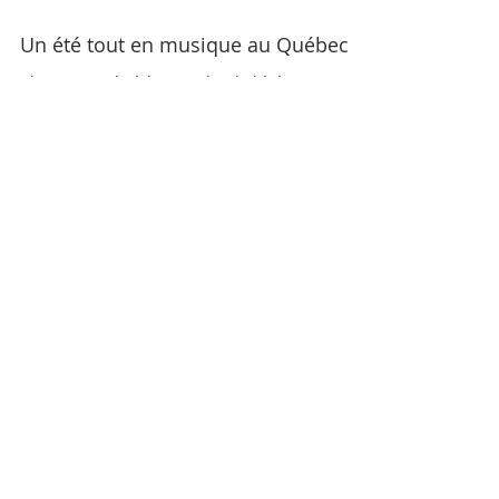
Un été tout en musique au Québec
Chaque année à l'approche de l'été, je me sens
revivre. Fini, les longues soirées d'études
interminables et l'air de zombie en...