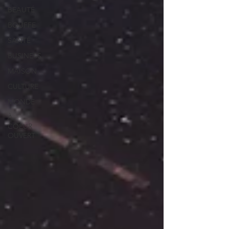
BEAUTÉ
BOUFFE
SANTÉ
BUSINESS
MAISON
CULTURE
MONDE
À
COEUR
OUVERT