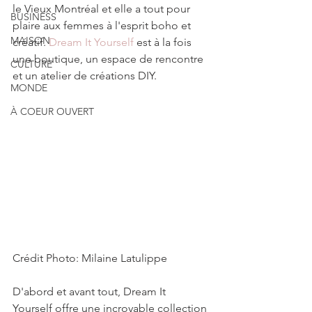
le Vieux Montréal et elle a tout pour 
BUSINESS
plaire aux femmes à l'esprit boho et 
MAISON
créatif. 
Dream It Yourself
 est à la fois 
une boutique, un espace de rencontre 
CULTURE
et un atelier de créations DIY. 
MONDE
À COEUR OUVERT
Crédit Photo: Milaine Latulippe
D'abord et avant tout, Dream It 
Yourself offre une incroyable collection 